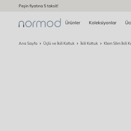
İçeriğe
Peşin fiyatına 5 taksit!
devam
edin
Ürünler
Koleksiyonlar
Üc
Ana Sayfa
Üçlü ve İkili Koltuk
İkili Koltuk
Klem Slim İkili K