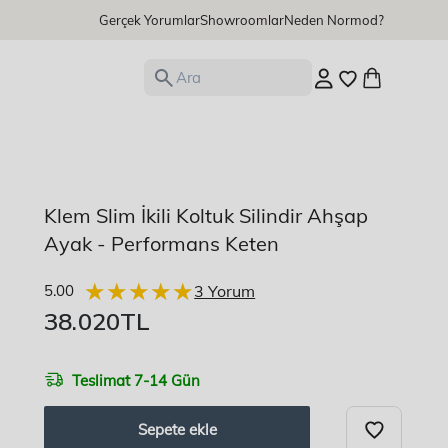
Gerçek Yorumlar
Showroomlar
Neden Normod?
Ara
Klem Slim İkili Koltuk Silindir Ahşap
Ayak - Performans Keten
★★★★★
★★★★★
5.00
3 Yorum
İndirimli
38.020TL
fiyat
Teslimat 7-14 Gün
Sepete ekle