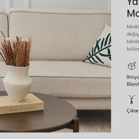
Ya
Mo
Modül
değiş
takıl
bölüm 
İhtiy
Büyüt
Çıkarı