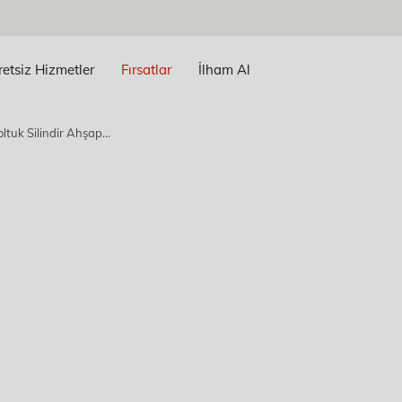
retsiz Hizmetler
Fırsatlar
İlham Al
oltuk Silindir Ahşap...