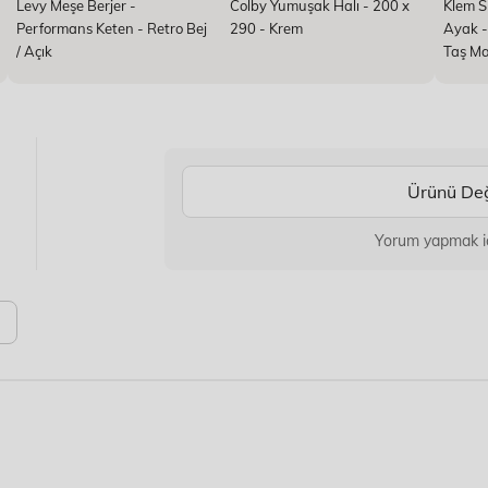
Levy Meşe Berjer -
Colby Yumuşak Halı - 200 x
Klem S
Performans Keten - Retro Bej
290 - Krem
Ayak -
/ Açık
Taş Ma
Ürünü Değ
Yorum yapmak içi