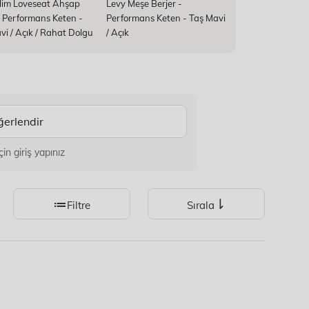
lim Loveseat Ahşap
Levy Meşe Berjer -
 Performans Keten -
Performans Keten - Taş Mavi
vi / Açık / Rahat Dolgu
/ Açık
erlendir
n giriş yapınız
Filtre
Sırala