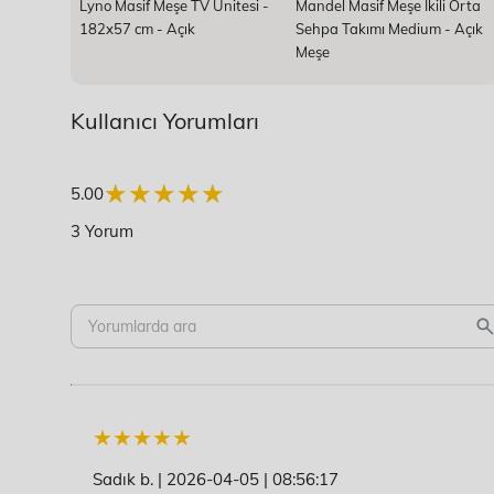
Lyno Masif Meşe TV Ünitesi -
Mandel Masif Meşe İkili Orta
182x57 cm - Açık
Sehpa Takımı Medium - Açık
Meşe
Kullanıcı Yorumları
★★★★★
★★★★★
5.00
3 Yorum
Sadık b.
|
2026-04-05
|
08:56:17