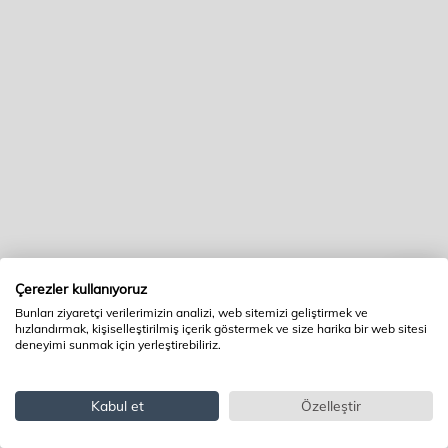
Çerezler kullanıyoruz
Bunları ziyaretçi verilerimizin analizi, web sitemizi geliştirmek ve
hızlandırmak, kişiselleştirilmiş içerik göstermek ve size harika bir web sitesi
deneyimi sunmak için yerleştirebiliriz.
Kabul et
Özelleştir
İndirimli
97.570TL
Sepete Ekle
fiyat