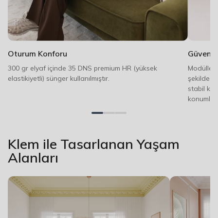
Oturum Konforu
Güvenli 
300 gr elyaf içinde 35 DNS premium HR (yüksek
Modüller 
elastikiyetli) sünger kullanılmıştır.
şekilde b
stabil ka
konumlandı
Klem ile Tasarlanan Yaşam
Alanları