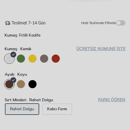
Teslimat 7-14 Gün
Hızlı Teslimatı Filtrele
Kumaş:
Fitilli Kadife
Kumaş:
Kemik
ÜCRETSİZ NUMUNE İSTE
Kemik
Sisli
Polen
Sütlü
Kiremit
Yeşil
Sarı
Kahve
Ayak:
Koyu
Koyu
Açık
Siyah
Sırt Minderi:
Rahat Dolgu
FARKI ÖĞREN
Rahat Dolgu
Kalıcı Form