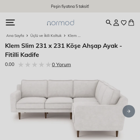
İçeriğe
Peşin fiyatına 5 taksit!
devam
edin
Ana Sayfa
Üçlü ve İkili Koltuk
Klem ...
Klem Slim 231 x 231 Köşe Ahşap Ayak -
Fitilli Kadife
★★★★★
★★★★★
0.00
0 Yorum