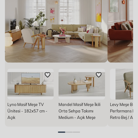
Lyno Masif Meşe TV
Mandel Masif Meşe İkili
Levy Meşe Berj
Ünitesi - 182x57 cm -
Orta Sehpa Takımı
Performans Ket
Açık
Medium - Açık Meşe
Retro Bej / Açık