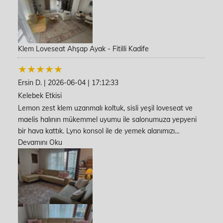
Klem Loveseat Ahşap Ayak - Fitilli Kadife
Ersin D.
|
2026-06-04
|
17:12:33
Kelebek Etkisi
Lemon zest klem uzanmalı koltuk, sisli yeşil loveseat ve
maelis halının mükemmel uyumu ile salonumuza yepyeni
bir hava kattık. Lyno konsol ile de yemek alanımızı
tamamladık. Tüm ürünler konfor, kalite ve kullanış
Devamını Oku
açısından oldukça tatmin edici. Teşekkürler Normod..