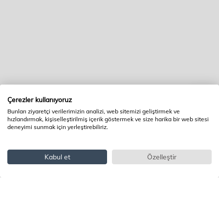
Çerezler kullanıyoruz
Bunları ziyaretçi verilerimizin analizi, web sitemizi geliştirmek ve
hızlandırmak, kişiselleştirilmiş içerik göstermek ve size harika bir web sitesi
deneyimi sunmak için yerleştirebiliriz.
Kabul et
Özelleştir
İndirimli
32.070TL
Sepete Ekle
fiyat