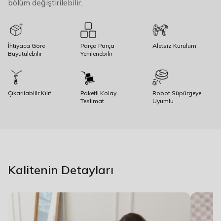
bölüm değiştirilebilir.
İhtiyaca Göre
Parça Parça
Aletsiz Kurulum
Büyütülebilir
Yenilenebilir
Çıkarılabilir Kılıf
Paketli Kolay
Robot Süpürgeye
Teslimat
Uyumlu
Kalitenin Detayları