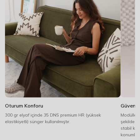
Oturum Konforu
Güvenli 
300 gr elyaf içinde 35 DNS premium HR (yüksek
Modüller 
elastikiyetli) sünger kullanılmıştır.
şekilde b
stabil ka
konumlandı