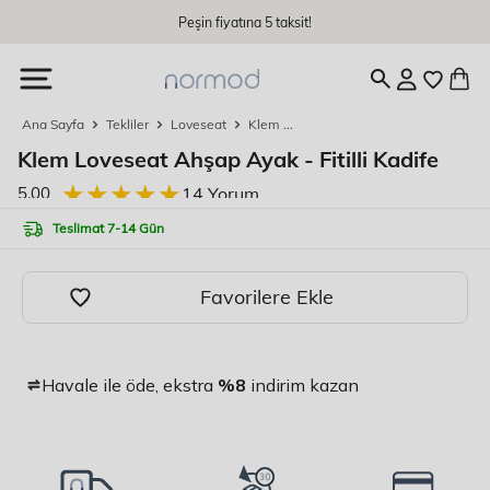
İçeriğe
Peşin fiyatına 5 taksit!
devam
edin
Ana Sayfa
Tekliler
Loveseat
Klem ...
Klem Loveseat Ahşap Ayak - Fitilli Kadife
★★★★★
★★★★★
5.00
14 Yorum
Teslimat 7-14 Gün
Havale ile öde, ekstra
%8
indirim kazan