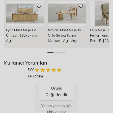
Lyno Masif Meşe TV
Mandel Masif Meşe İkili
Levy Meşe Berj
Ünitesi - 182x57 cm -
Orta Sehpa Takımı
Performans Ket
Açık
Medium - Açık Meşe
Retro Bej / Açık
Kullanıcı Yorumları
★★★★★
★★★★★
5.00
14 Yorum
Ürünü
Değerlendir
Yorum yapmak için
giriş yapınız